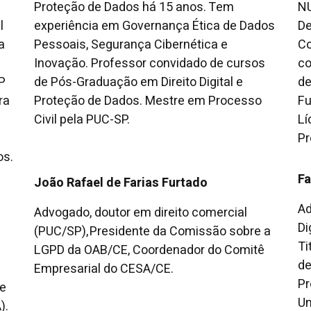
Proteção de Dados há 15 anos. Tem
NU
l
experiência em Governança Ética de Dados
De
a
Pessoais, Segurança Cibernética e
Co
Inovação. Professor convidado de cursos
co
P
de Pós-Graduação em Direito Digital e
de
ra
Proteção de Dados. Mestre em Processo
Fu
Civil pela PUC-SP.
Lí
Pr
os.
Fa
João Rafael de Farias Furtado
Ad
Advogado, doutor em direito comercial
Di
(PUC/SP), Presidente da Comissão sobre a
Ti
LGPD da OAB/CE, Coordenador do Comitê
de
Empresarial do CESA/CE.
Pr
de
Un
).