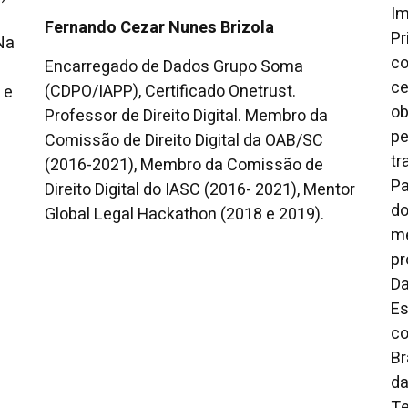
Im
Fernando Cezar Nunes Brizola
Pr
Na
co
Encarregado de Dados Grupo Soma
ce
(CDPO/IAPP), Certificado Onetrust.
 e
ob
Professor de Direito Digital. Membro da
pe
Comissão de Direito Digital da OAB/SC
tr
(2016-2021), Membro da Comissão de
Pa
Direito Digital do IASC (2016- 2021), Mentor
do
Global Legal Hackathon (2018 e 2019).
me
pr
Da
Es
co
Br
da
Te